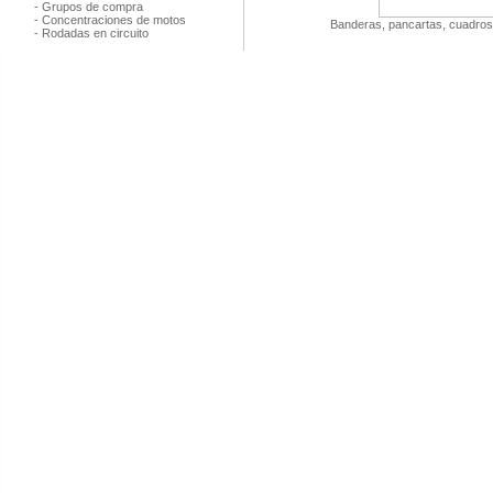
-
Grupos de compra
-
Concentraciones de motos
Banderas, pancartas, cuadros 
-
Rodadas en circuito