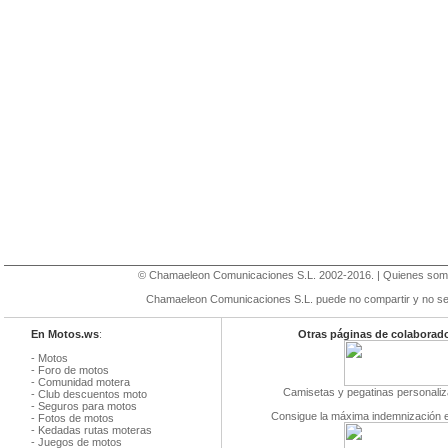
©
Chamaeleon Comunicaciones S.L
. 2002-2016. |
Quienes so
Chamaeleon Comunicaciones S.L. puede no compartir y no se r
En Motos.ws
:
Otras páginas de colaborad
-
Motos
-
Foro de motos
-
Comunidad motera
Camisetas y pegatinas personaliz
-
Club descuentos moto
-
Seguros para motos
Consigue la máxima indemnización 
-
Fotos de motos
-
Kedadas rutas moteras
-
Juegos de motos