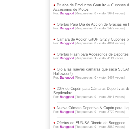
Prueba de Productos Gratuito & Cupones d
Accesorios de Motos
Por:
Banggood
[Respuestas:
0
- visto: 3641 veces]
Ofertas Para Día de Acción de Gracias en
Por:
Banggood
[Respuestas:
0
- visto: 3472 veces]
Cámara de Acción GitUP Git2 y Cupones pa
Por:
Banggood
[Respuestas:
0
- visto: 4061 veces]
Ofertas Flash para Accesorios de Deportes
Por:
Banggood
[Respuestas:
1
- visto: 4119 veces]
Ojo a las nuevas cámaras que saca SJCAM
Halloween!)
Por:
Banggood
[Respuestas:
0
- visto: 3467 veces]
20% de Cupón para Cámaras Deportivas de
Septiembre
Por:
Banggood
[Respuestas:
0
- visto: 3941 veces]
Nueva Cámara Deportiva & Cupón para Liqu
Por:
Banggood
[Respuestas:
0
- visto: 3779 veces]
Ofertas de EU/USA Directo de Banggood
Por:
Banggood
[Respuestas:
0
- visto: 3862 veces]