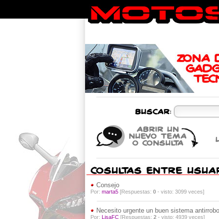
Consejo
Por:
marta5
[Respuestas:
0
- visto: 3099 veces]
Necesito urgente un buen sistema antirrob
Por:
LisaFC
[Respuestas:
2
- visto: 4939 veces]