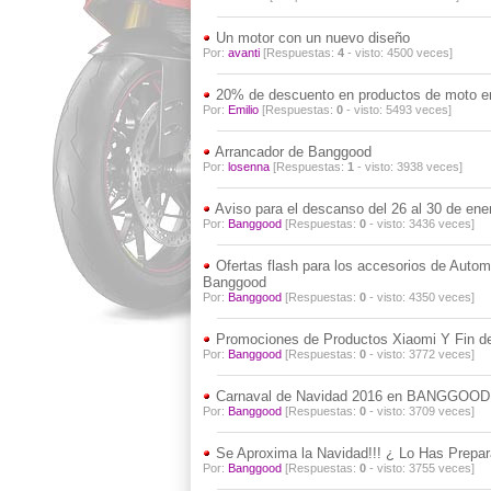
Un motor con un nuevo diseño
Por:
avanti
[Respuestas:
4
- visto: 4500 veces]
20% de descuento en productos de moto 
Por:
Emilio
[Respuestas:
0
- visto: 5493 veces]
Arrancador de Banggood
Por:
losenna
[Respuestas:
1
- visto: 3938 veces]
Aviso para el descanso del 26 al 30 de ener
Por:
Banggood
[Respuestas:
0
- visto: 3436 veces]
Ofertas flash para los accesorios de Autom
Banggood
Por:
Banggood
[Respuestas:
0
- visto: 4350 veces]
Promociones de Productos Xiaomi Y Fin d
Por:
Banggood
[Respuestas:
0
- visto: 3772 veces]
Carnaval de Navidad 2016 en BANGGOOD
Por:
Banggood
[Respuestas:
0
- visto: 3709 veces]
Se Aproxima la Navidad!!! ¿ Lo Has Prepa
Por:
Banggood
[Respuestas:
0
- visto: 3755 veces]