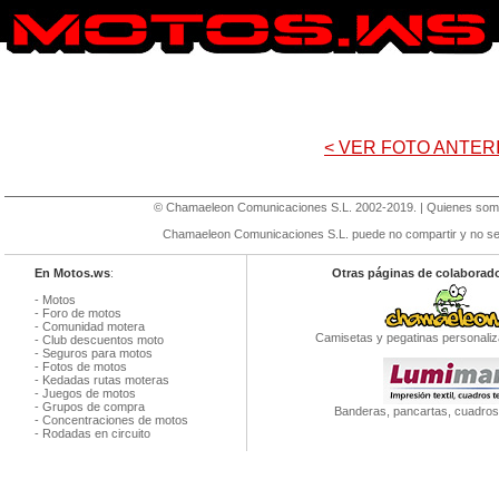
< VER FOTO ANTER
©
Chamaeleon Comunicaciones S.L
. 2002-2019. |
Quienes so
Chamaeleon Comunicaciones S.L. puede no compartir y no se r
En Motos.ws
:
Otras páginas de colaborad
-
Motos
-
Foro de motos
-
Comunidad motera
Camisetas y pegatinas personaliz
-
Club descuentos moto
-
Seguros para motos
-
Fotos de motos
-
Kedadas rutas moteras
-
Juegos de motos
-
Grupos de compra
Banderas, pancartas, cuadros 
-
Concentraciones de motos
-
Rodadas en circuito